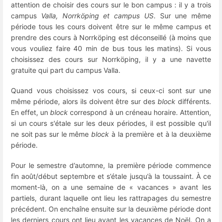
attention de choisir des cours sur le bon campus : il y a trois
campus
Valla,
Norrköping et campus US
. Sur une même
période tous les cours doivent être sur le même campus et
prendre des cours à Norrköping est déconseillé (à moins que
vous vouliez faire 40 min de bus tous les matins). Si vous
choisissez des cours sur Norrköping, il y a une navette
gratuite qui part du campus Valla.
Quand vous choisissez vos cours, si ceux-ci sont sur une
même période, alors ils doivent être sur des
block
différents.
En effet, un
block
correspond à un créneau horaire. Attention,
si un cours s'étale sur les deux périodes, il est possible qu'il
ne soit pas sur le même
block
à la première et à la deuxième
période.
Pour le semestre d’automne, la première période commence
fin août/début septembre et s’étale jusqu’à la toussaint. À ce
moment-là, on a une semaine de « vacances » avant les
partiels, durant laquelle ont lieu les rattrapages du semestre
précédent. On enchaîne ensuite sur la deuxième période dont
les derniers cours ont lieu avant les vacances de Noël. On a