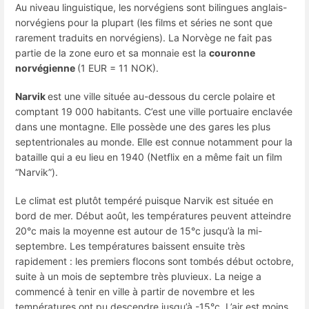
Au niveau linguistique, les norvégiens sont bilingues anglais-
norvégiens pour la plupart (les films et séries ne sont que
rarement traduits en norvégiens). La Norvège ne fait pas
partie de la zone euro et sa monnaie est la
couronne
norvégienne
(1 EUR = 11 NOK).
Narvik
est une ville située au-dessous du cercle polaire et
comptant 19 000 habitants. C’est une ville portuaire enclavée
dans une montagne. Elle possède une des gares les plus
septentrionales au monde. Elle est connue notamment pour la
bataille qui a eu lieu en 1940 (Netflix en a même fait un film
“Narvik”).
Le climat est plutôt tempéré puisque Narvik est située en
bord de mer. Début août, les températures peuvent atteindre
20°c mais la moyenne est autour de 15°c jusqu’à la mi-
septembre. Les températures baissent ensuite très
rapidement : les premiers flocons sont tombés début octobre,
suite à un mois de septembre très pluvieux. La neige a
commencé à tenir en ville à partir de novembre et les
températures ont pu descendre jusqu’à -15°c. L’air est moins