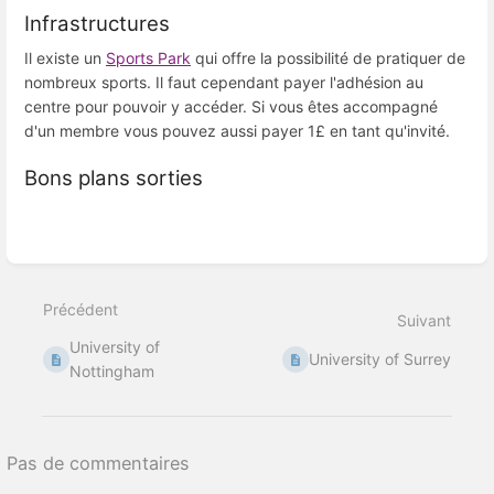
Infrastructures
Il existe un
Sports Park
qui offre la possibilité de pratiquer de
nombreux sports. Il faut cependant payer l'adhésion au
centre pour pouvoir y accéder. Si vous êtes accompagné
d'un membre vous pouvez aussi payer 1£ en tant qu'invité.
Bons plans sorties
Entrer
en
mode
Précédent
de
Suivant
sélection
University of
de
University of Surrey
section
Nottingham
Pas de commentaires