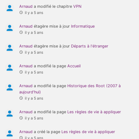
Arnaud
a modifié le chapitre
VPN
il y a 5 ans
Arnaud
étagère mise à jour
Informatique
il y a 5 ans
Arnaud
étagère mise à jour
Départs à l'étranger
il y a 5 ans
Arnaud
a modifié la page
Accueil
il y a 5 ans
Arnaud
a modifié la page
Historique des Root (2007 à
aujourd'hui)
il y a 5 ans
Arnaud
a modifié la page
Les règles de vie à appliquer
il y a 5 ans
Arnaud
a créé la page
Les règles de vie à appliquer
il y a 5 ans