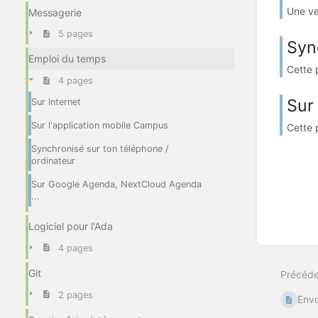
Une ve
Messagerie
5 pages
Syn
Emploi du temps
Cette 
4 pages
Sur
Sur Internet
Sur l'application mobile Campus
Cette 
Synchronisé sur ton téléphone /
ordinateur
Sur Google Agenda, NextCloud Agenda
...
Logiciel pour l'Ada
4 pages
Git
Précéde
2 pages
Envo