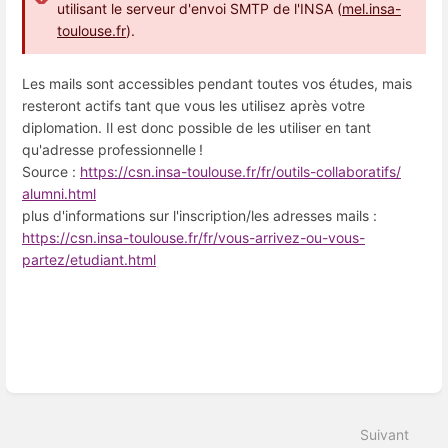
utilisant le serveur d'envoi SMTP de l'INSA (
mel.insa-
toulouse.fr
).
Les mails sont accessibles pendant toutes vos études, mais
resteront actifs tant que vous les utilisez après votre
diplomation. Il est donc possible de les utiliser en tant
qu'adresse professionnelle !
Source :
https://csn.insa-toulouse.fr/
fr/outils-collaboratifs/
alumni.html
plus d'informations sur l'inscription/les adresses mails :
https://csn.insa-toulouse.fr/fr/vous-arrivez-ou-vous-
partez/etudiant.html
Entrer
en
mode
de
Suivant