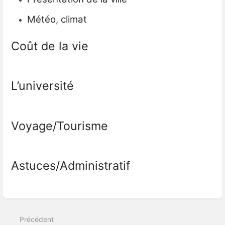
Météo, climat
Coût de la vie
L’université
Voyage/Tourisme
Astuces/Administratif
Entrer
en
mode
de
sélection
Précédent