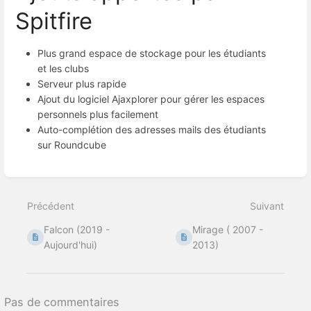
Spitfire
Plus grand espace de stockage pour les étudiants
et les clubs
Serveur plus rapide
Ajout du logiciel Ajaxplorer pour gérer les espaces
personnels plus facilement
Auto-complétion des adresses mails des étudiants
sur Roundcube
Entrer
en
mode
Précédent
Suivant
de
sélection
Falcon (2019 -
Mirage ( 2007 -
de
section
Aujourd'hui)
2013)
Pas de commentaires