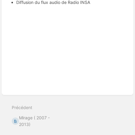
Diffusion du flux audio de Radio INSA
Entrer
en
mode
de
sélection
de
section
Précédent
Mirage ( 2007 -
2013)